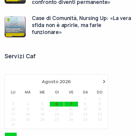
confronto diventi permanente»
Case di Comunità, Nursing Up: «La vera
sfida non è aprirle, ma farle
funzionare»
Servizi Caf
›
Agosto
2026
LU
MA
ME
GI
VE
SA
DO
1
2
··
··
3
4
5
6
7
8
9
10
11
12
13
14
15
16
17
18
19
20
21
22
23
24
25
26
27
28
29
30
31