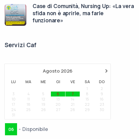
Case di Comunità, Nursing Up: «La vera
sfida non è aprirle, ma farle
funzionare»
Servizi Caf
›
Agosto
2026
LU
MA
ME
GI
VE
SA
DO
1
2
··
··
3
4
5
6
7
8
9
10
11
12
13
14
15
16
17
18
19
20
21
22
23
24
25
26
27
28
29
30
31
-
Disponibile
06