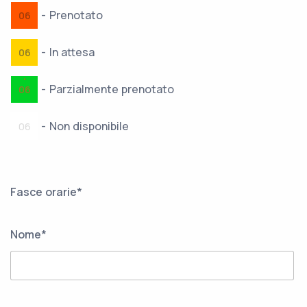
-
Prenotato
06
-
In attesa
06
·
-
Parzialmente prenotato
06
-
Non disponibile
06
Fasce orarie*
Nome*