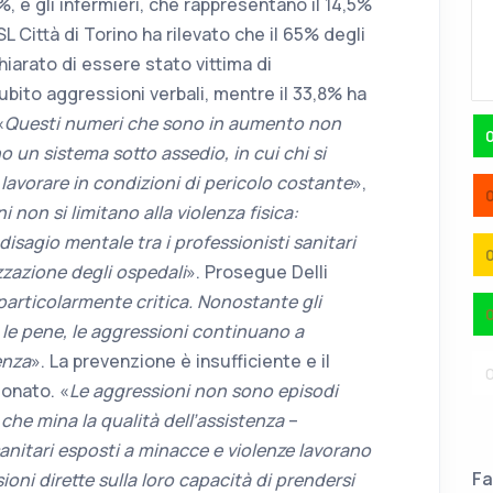
%, e gli infermieri, che rappresentano il 14,5%
L Città di Torino ha rilevato che il 65% degli
chiarato di essere stato vittima di
subito aggressioni verbali, mentre il 33,8% ha
«
Questi numeri che sono in aumento non
 un sistema sotto assedio, in cui chi si
 lavorare in condizioni di pericolo costante
»,
i non si limitano alla violenza fisica:
sagio mentale tra i professionisti sanitari
zzazione degli ospedali
». Prosegue Delli
particolarmente critica. Nonostante gli
re le pene, le aggressioni continuano a
enza
». La prevenzione è insufficiente e il
donato. «
Le aggressioni non sono episodi
che mina la qualità dell’assistenza
–
sanitari esposti a minacce e violenze lavorano
Fa
oni dirette sulla loro capacità di prendersi