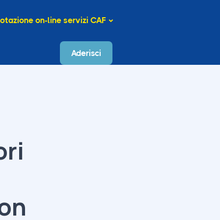
otazione on-line servizi CAF
Aderisci
ori
non