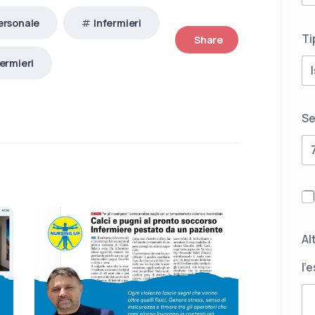
ersonale
Infermieri
Ti
Share
ermieri
Se
Al
l'