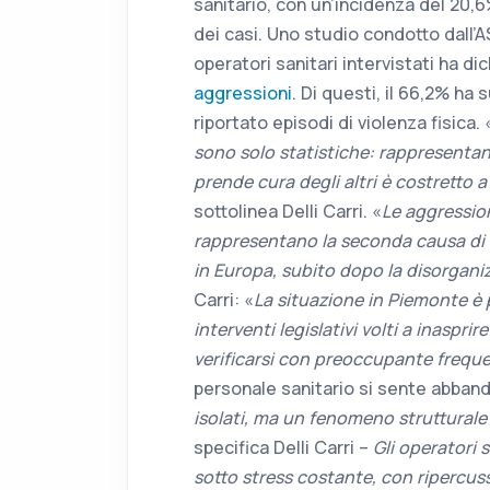
sanitario, con un’incidenza del 20,6
dei casi. Uno studio condotto dall’AS
operatori sanitari intervistati ha di
aggressioni
. Di questi, il 66,2% ha 
riportato episodi di violenza fisica. 
sono solo statistiche: rappresentano
prende cura degli altri è costretto a
sottolinea Delli Carri. «
Le aggression
rappresentano la seconda causa di di
in Europa, subito dopo la disorgani
Carri: «
La situazione in Piemonte è 
interventi legislativi volti a inaspri
verificarsi con preoccupante frequ
personale sanitario si sente abban
isolati, ma un fenomeno strutturale 
specifica Delli Carri –
Gli operatori 
sotto stress costante, con ripercussi