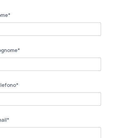
ome*
ognome*
lefono*
ail*