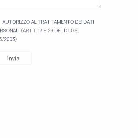
AUTORIZZO AL TRATTAMENTO DEI DATI
RSONALI (ARTT. 13 E 23 DEL D.LGS.
6/2003)
ZE SUI SANITARI
VIOLENZE SUI SANITARI
za sul lavoro? In
Aggressione alle
i rischia la vita
Molinette: infermi
colpito al torace
e 2026
13 Aprile 2026