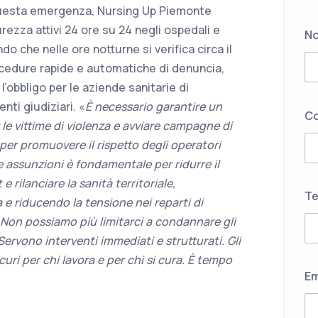
questa emergenza, Nursing Up Piemonte
curezza attivi 24 ore su 24 negli ospedali e
N
do che nelle ore notturne si verifica circa il
cedure rapide e automatiche di denuncia,
 l’obbligo per le aziende sanitarie di
nti giudiziari. «
È necessario garantire un
C
e vittime di violenza e avviare campagne di
, per promuovere il rispetto degli operatori
e assunzioni è fondamentale per ridurre il
e rilanciare la sanità territoriale,
Te
 riducendo la tensione nei reparti di
Non possiamo più limitarci a condannare gli
Servono interventi immediati e strutturati. Gli
uri per chi lavora e per chi si cura. È tempo
Em