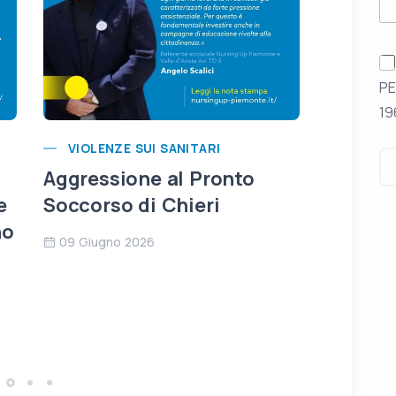
PE
19
VIOLENZE SUI SANITARI
VIOLEN
Aggressione al Pronto
Sicurez
e
Soccorso di Chieri
corsia s
no
09 Giugno 2026
28 April