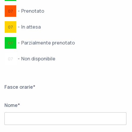
-
Prenotato
07
-
In attesa
07
·
-
Parzialmente prenotato
07
-
Non disponibile
07
Fasce orarie*
Nome*