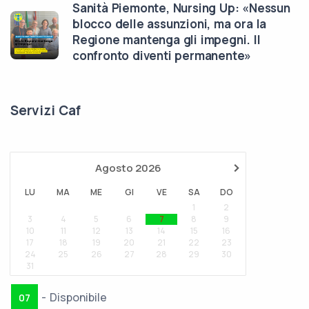
Sanità Piemonte, Nursing Up: «Nessun
blocco delle assunzioni, ma ora la
Regione mantenga gli impegni. Il
confronto diventi permanente»
Servizi Caf
›
Agosto
2026
LU
MA
ME
GI
VE
SA
DO
1
2
··
3
4
5
6
7
8
9
10
11
12
13
14
15
16
17
18
19
20
21
22
23
24
25
26
27
28
29
30
31
-
Disponibile
07