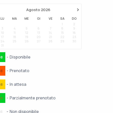
›
Agosto
2026
LU
MA
ME
GI
VE
SA
DO
1
2
3
4
5
6
7
8
9
10
11
12
13
14
15
16
17
18
19
20
21
22
23
24
25
26
27
28
29
30
31
-
Disponibile
08
-
Prenotato
08
-
In attesa
08
·
-
Parzialmente prenotato
08
-
Non disponibile
08