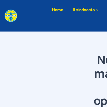
Home
Il sindacato
N
ma
op