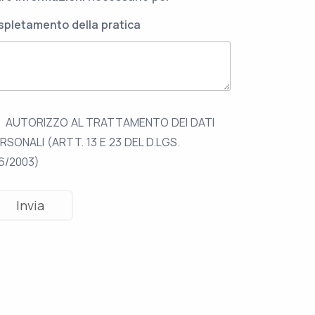
espletamento della pratica
ZE SUI SANITARI
VIOLENZE SUI SANITARI
za sul lavoro? In
Aggressione alle
i rischia la vita
Molinette: infermi
AUTORIZZO AL TRATTAMENTO DEI DATI
colpito al torace
e 2026
RSONALI (ARTT. 13 E 23 DEL D.LGS.
13 Aprile 2026
6/2003)