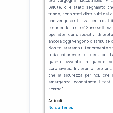
una vergogna inaccettabile! A ci
Salute, ci è stato segnalato ch
triage, sono stati distribuiti dei g
che vengono utilizzai per la distr
prendendo in giro? Sono settiman
operatori dei dispositivi di prot
ancora oggi vengono distribuite q
Non tollereremo ulteriormente sc
o da chi prende tali decisioni. 
quanto avvento in queste set
coronavirus. Invieremo loro an
che la sicurezza per noi, che 
emergenza, nonostante i tanti 
scarsa”.
Articoli
Nurse Times