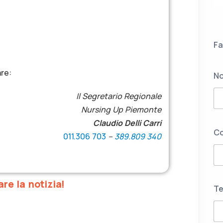
Fa
are:
N
Il Segretario Regionale
Nursing Up Piemonte
Claudio Delli Carri
C
011.306 703
–
389.809 340
are la notizia!
Te