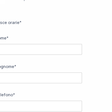
sce orarie*
ome*
ognome*
lefono*