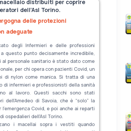
acellaio distribuiti per coprire
eratori dell’Asl Torino.
ergogna delle protezioni
on adeguate
cato degli Infermieri e delle professioni
e a questo punto decisamente incredibile,
ui al personale sanitario è stato dato come
sonale, per chi opera con pazienti Covid, un
i di nylon come manica. Si tratta di una
o di infermieri e professionisti della sanità
o al lavoro. Questi sacchi sono stati
atori dell’Amedeo di Savoia, che è “solo” la
r l’emergenza Covid, e poi anche ai reparti
di ospedalieri dell’Asl Torino.
zzano i macellai sopra i vestiti quando