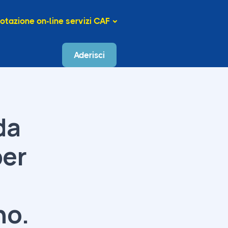
otazione on-line servizi CAF
Aderisci
da
per
no.