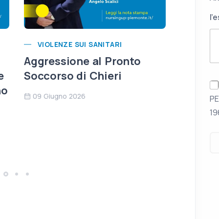
l'
VIOLENZE SUI SANITARI
VIOLEN
Aggressione al Pronto
Sicurez
e
Soccorso di Chieri
corsia s
no
09 Giugno 2026
28 April
PE
19