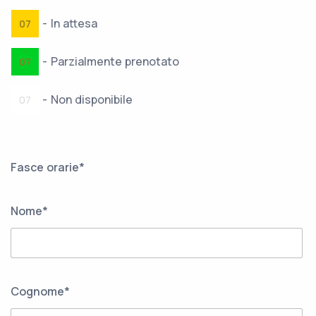
-
In attesa
07
·
-
Parzialmente prenotato
07
-
Non disponibile
07
Fasce orarie*
Nome*
Cognome*