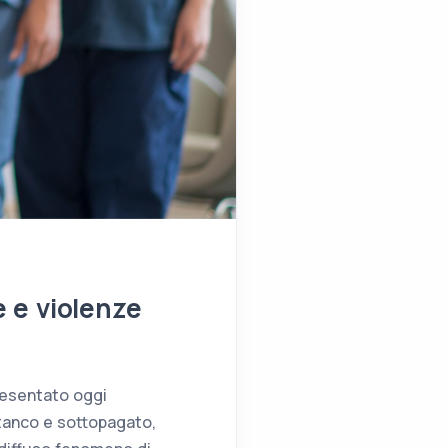
e e violenze
resentato oggi
stanco e sottopagato,