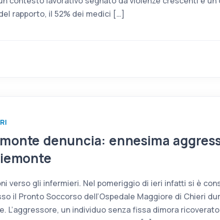
 un contesto lavorativo segnato da violenze crescenti e un
del rapporto, il 52% dei medici […]
RI
emonte denuncia: ennesima aggress
Piemonte
i verso gli infermieri. Nel pomeriggio di ieri infatti si è c
sso il Pronto Soccorso dell’Ospedale Maggiore di Chieri du
e. L’aggressore, un individuo senza fissa dimora ricoverato