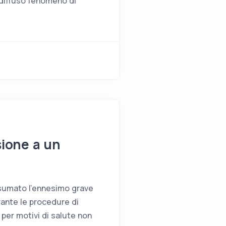
 diffuso fenomeno di
ione a un
onsumato l’ennesimo grave
rante le procedure di
 per motivi di salute non