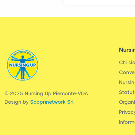
Nursi
Chi s
Conve
Nursin
Statu
© 2025 Nursing Up Piemonte-VDA.
Design by
Scoprinetwork Srl
Organ
Privac
Inform