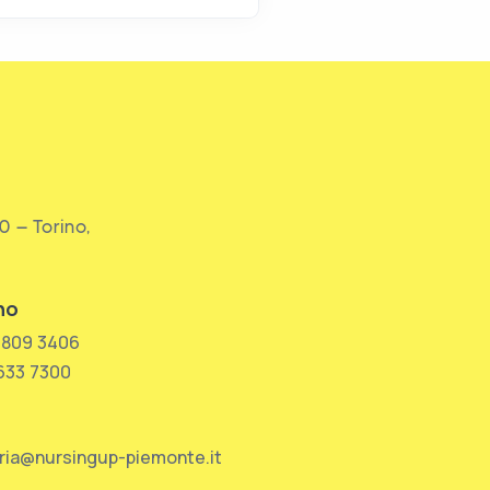
0 – Torino,
no
 809 3406
 633 7300
ria@nursingup-piemonte.it