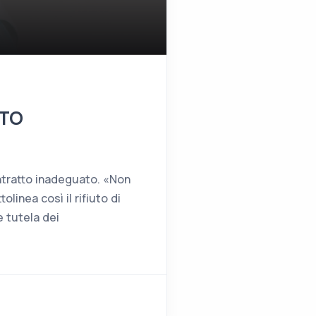
TTO
ntratto inadeguato. «Non
olinea così il rifiuto di
 tutela dei