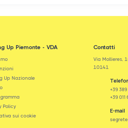
ng Up Piemonte - VDA
Contatti
iamo
Via Mollieres, 1
10141
nzioni
g Up Nazionale
Telefo
to
+39 389
igramma
+39 011
y Policy
E-mail
ativa sui cookie
segrete