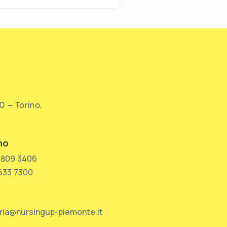
0 – Torino,
no
 809 3406
 633 7300
ria@nursingup-piemonte.it