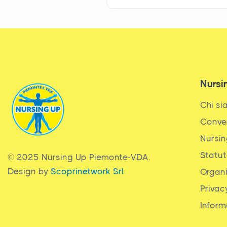
Nursi
Chi s
Conve
Nursin
Statu
© 2025 Nursing Up Piemonte-VDA.
Design by
Scoprinetwork Srl
Organ
Privac
Inform