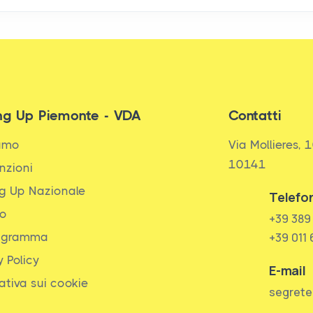
ng Up Piemonte - VDA
Contatti
iamo
Via Mollieres, 1
10141
nzioni
g Up Nazionale
Telefo
to
+39 389
igramma
+39 011
y Policy
E-mail
ativa sui cookie
segrete