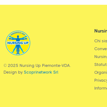
Nursi
Chi s
Conve
Nursin
Statu
© 2025 Nursing Up Piemonte-VDA.
Design by
Scoprinetwork Srl
Organ
Privac
Inform