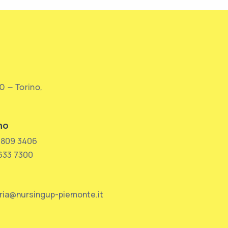
0 – Torino,
no
 809 3406
 633 7300
ria@nursingup-piemonte.it