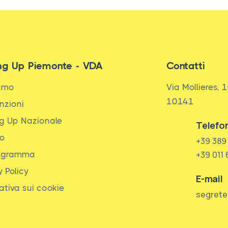
ng Up Piemonte - VDA
Contatti
iamo
Via Mollieres, 1
10141
nzioni
g Up Nazionale
Telefo
to
+39 389
igramma
+39 011
y Policy
E-mail
ativa sui cookie
segrete